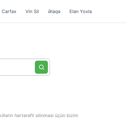
Carfax
Vin Sil
Əlaqə
Elan Yoxla
llərin hərtərəfli silinməsi üçün bizim