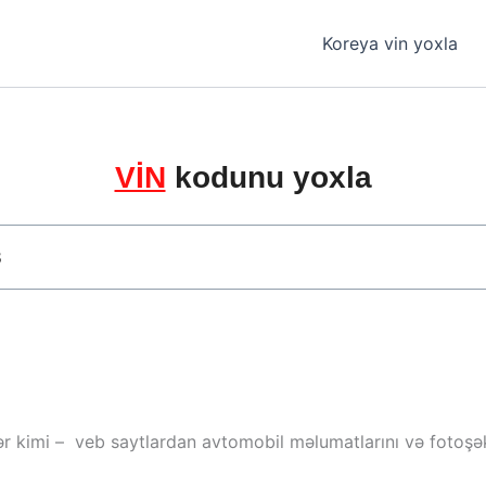
Koreya vin yoxla
VİN
kodunu yoxla
ər kimi – veb saytlardan avtomobil məlumatlarını və fotoşəki