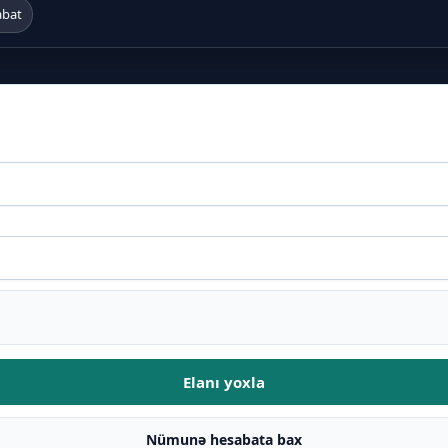
abat
Elanı yoxla
Nümunə hesabata bax