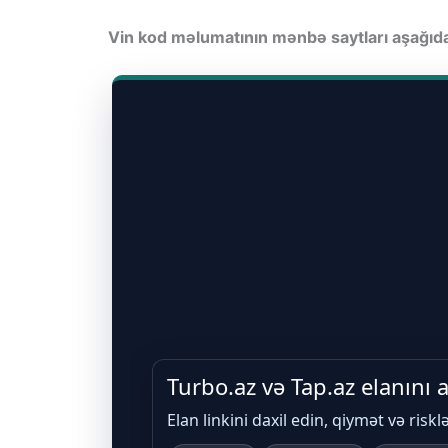
Vin kod məlumatının mənbə saytları aşağı
Turbo.az və Tap.az elanını
Elan linkini daxil edin, qiymət və riskl