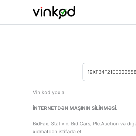
Skip
to
content
Vin kod yoxla
İNTERNETDƏN MAŞININ SİLİNMƏSİ.
BidFax, Stat.vin, Bid.Cars, Plc.Auction və dig
xidmətdən istifadə et.