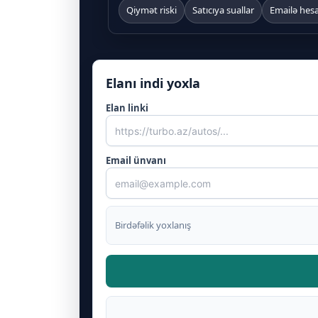
Qiymət riski
Satıcıya suallar
Emailə hes
Elanı indi yoxla
Elan linki
Email ünvanı
Birdəfəlik yoxlanış