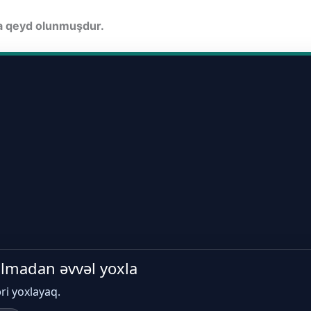
da qeyd olunmuşdur.
 almadan əvvəl yoxla
əri yoxlayaq.