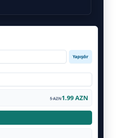
Yapışdır
1.99 AZN
5 AZN