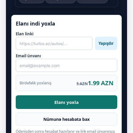
Elanı indi yoxla
Elan linki
Yapışdır
Email ünvanı
1.99 AZN
Birdəfəlik yoxlanış
5 AZN
Elanı yoxla
Nümunə hesabata bax
Ödənişdən sonra hesabat hazırlanır və link email ünvanınıza