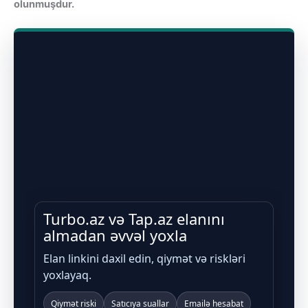
olunmuşdur.
Turbo.az və Tap.az elanını
almadan əvvəl yoxla
Elan linkini daxil edin, qiymət və riskləri
yoxlayaq.
Qiymət riski
Satıcıya suallar
Emailə hesabat