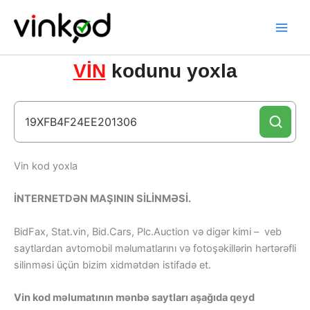
Skip
to
content
VİN
kodunu yoxla
Vin kod yoxla
İNTERNETDƏN MAŞININ SİLİNMƏSİ.
BidFax, Stat.vin, Bid.Cars, Plc.Auction və digər kimi – veb
saytlardan avtomobil məlumatlarını və fotoşəkillərin hərtərəfli
silinməsi üçün bizim xidmətdən istifadə et.
Vin kod məlumatının mənbə saytları aşağıda qeyd