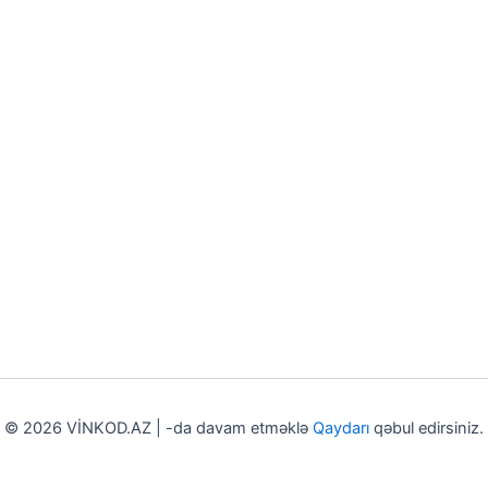
© 2026 VİNKOD.AZ | -da davam etməklə
Qaydarı
qəbul edirsiniz.