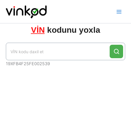
Skip
to
content
VİN
kodunu yoxla
19XFB4F25FE002539