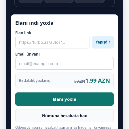
Elanı indi yoxla
Elan linki
Yapışdır
Email ünvanı
1.99 AZN
Birdəfəlik yoxlanış
5 AZN
Elanı yoxla
Nümunə hesabata bax
Ödənişdən sonra hesabat hazırlanır və link email ünvanınıza