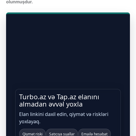
olunmuşdur.
Turbo.az və Tap.az elanını
almadan əvvəl yoxla
Elan linkini daxil edin, qiymət və riskləri
yoxlayaq.
Qiymət riski
Satıcıya suallar
Emailə hesabat