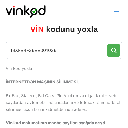
Skip
to
content
VİN
kodunu yoxla
Vin kod yoxla
İNTERNETDƏN MAŞININ SİLİNMƏSİ.
BidFax, Stat.vin, Bid.Cars, Plc.Auction və digər kimi – veb
saytlardan avtomobil məlumatlarını və fotoşəkillərin hərtərəfli
silinməsi üçün bizim xidmətdən istifadə et.
Vin kod məlumatının mənbə saytları aşağıda qeyd