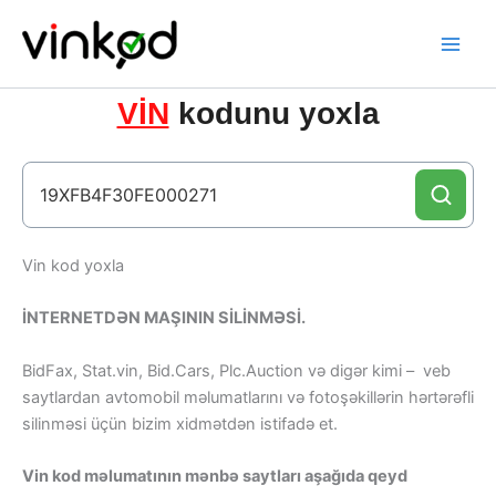
Skip
to
content
VİN
kodunu yoxla
Vin kod yoxla
İNTERNETDƏN MAŞININ SİLİNMƏSİ.
BidFax, Stat.vin, Bid.Cars, Plc.Auction və digər kimi – veb
saytlardan avtomobil məlumatlarını və fotoşəkillərin hərtərəfli
silinməsi üçün bizim xidmətdən istifadə et.
Vin kod məlumatının mənbə saytları aşağıda qeyd