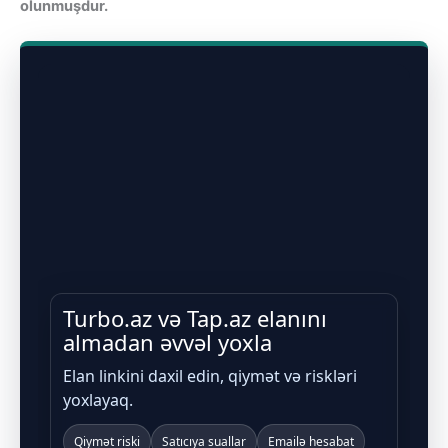
olunmuşdur.
Turbo.az və Tap.az elanını
almadan əvvəl yoxla
Elan linkini daxil edin, qiymət və riskləri
yoxlayaq.
Qiymət riski
Satıcıya suallar
Emailə hesabat