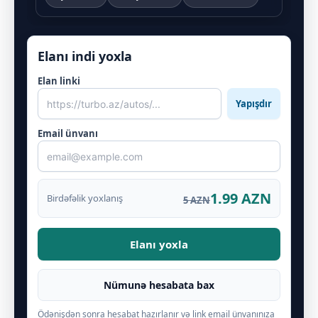
Elanı indi yoxla
Elan linki
Yapışdır
Email ünvanı
1.99 AZN
Birdəfəlik yoxlanış
5 AZN
Elanı yoxla
Nümunə hesabata bax
Ödənişdən sonra hesabat hazırlanır və link email ünvanınıza