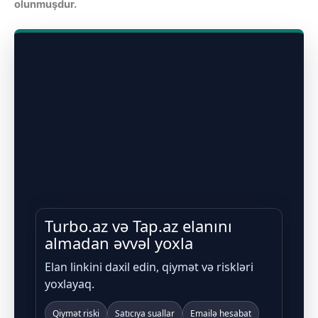
olunmuşdur.
Turbo.az və Tap.az elanını
almadan əvvəl yoxla
Elan linkini daxil edin, qiymət və riskləri
yoxlayaq.
Qiymət riski
Satıcıya suallar
Emailə hesabat