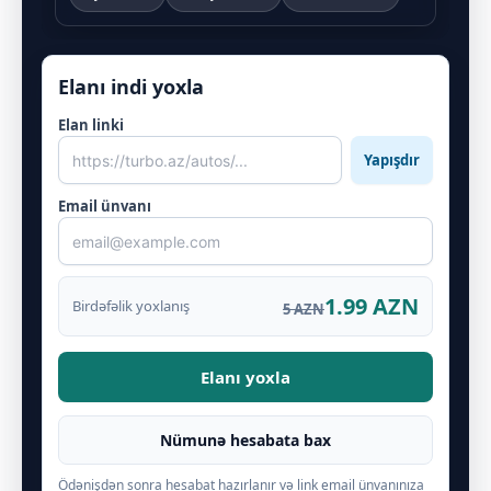
Elanı indi yoxla
Elan linki
Yapışdır
Email ünvanı
1.99 AZN
Birdəfəlik yoxlanış
5 AZN
Elanı yoxla
Nümunə hesabata bax
Ödənişdən sonra hesabat hazırlanır və link email ünvanınıza