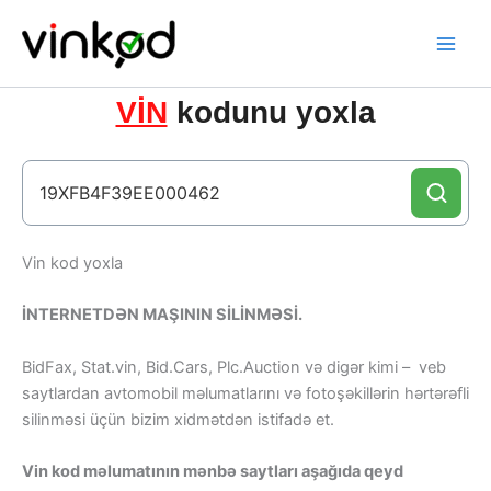
Skip
to
content
VİN
kodunu yoxla
Vin kod yoxla
İNTERNETDƏN MAŞININ SİLİNMƏSİ.
BidFax, Stat.vin, Bid.Cars, Plc.Auction və digər kimi – veb
saytlardan avtomobil məlumatlarını və fotoşəkillərin hərtərəfli
silinməsi üçün bizim xidmətdən istifadə et.
Vin kod məlumatının mənbə saytları aşağıda qeyd