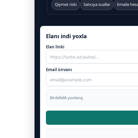
Qiymət riski
Satıcıya suallar
Emailə hes
Elanı indi yoxla
Elan linki
Email ünvanı
Birdəfəlik yoxlanış