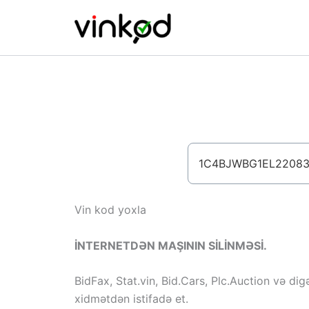
Skip
to
content
Vin kod yoxla
İNTERNETDƏN MAŞININ SİLİNMƏSİ.
BidFax, Stat.vin, Bid.Cars, Plc.Auction və dig
xidmətdən istifadə et.