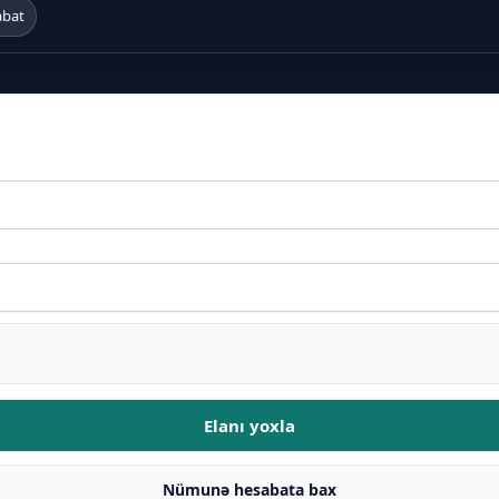
abat
Elanı yoxla
Nümunə hesabata bax