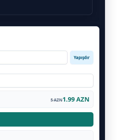
Yapışdır
1.99 AZN
5 AZN