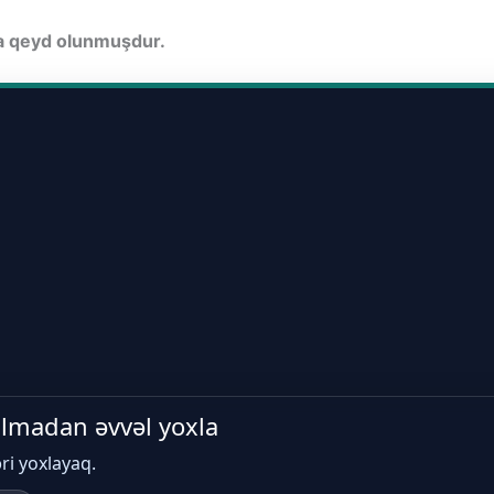
da qeyd olunmuşdur.
 almadan əvvəl yoxla
əri yoxlayaq.