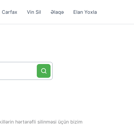
Carfax
Vin Sil
Əlaqə
Elan Yoxla
llərin hərtərəfli silinməsi üçün bizim