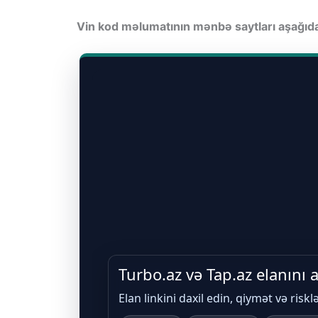
Vin kod məlumatının mənbə saytları aşağı
Turbo.az və Tap.az elanını
Elan linkini daxil edin, qiymət və riskl