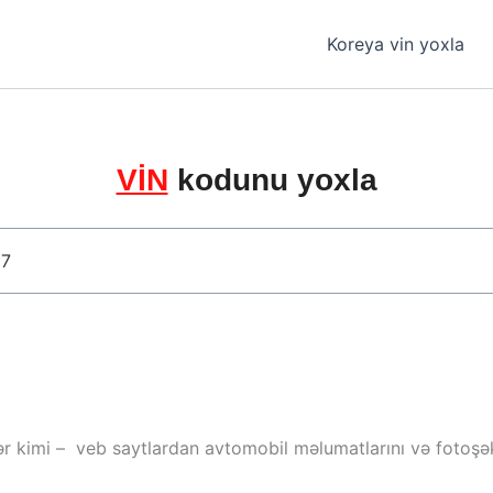
Koreya vin yoxla
VİN
kodunu yoxla
ər kimi – veb saytlardan avtomobil məlumatlarını və fotoşəki