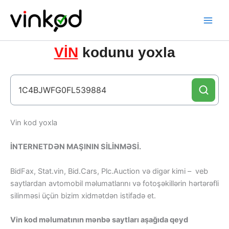
Skip
to
content
VİN
kodunu yoxla
Vin kod yoxla
İNTERNETDƏN MAŞININ SİLİNMƏSİ.
BidFax, Stat.vin, Bid.Cars, Plc.Auction və digər kimi – veb
saytlardan avtomobil məlumatlarını və fotoşəkillərin hərtərəfli
silinməsi üçün bizim xidmətdən istifadə et.
Vin kod məlumatının mənbə saytları aşağıda qeyd