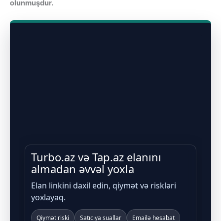
olunmuşdur.
Turbo.az və Tap.az elanını
almadan əvvəl yoxla
Elan linkini daxil edin, qiymət və riskləri
yoxlayaq.
Qiymət riski
Satıcıya suallar
Emailə hesabat