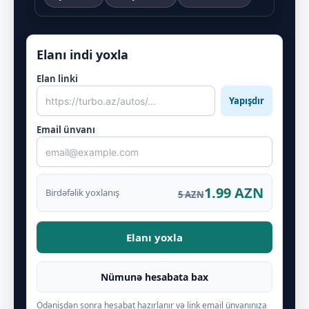
Elanı indi yoxla
Elan linki
Yapışdır
Email ünvanı
1.99 AZN
Birdəfəlik yoxlanış
5 AZN
Elanı yoxla
Nümunə hesabata bax
Ödənişdən sonra hesabat hazırlanır və link email ünvanınıza