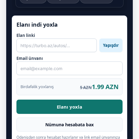
Elanı indi yoxla
Elan linki
Yapışdır
Email ünvanı
1.99 AZN
Birdəfəlik yoxlanış
5 AZN
Elanı yoxla
Nümunə hesabata bax
Ödənişdən sonra hesabat hazırlanır və link email ünvanınıza