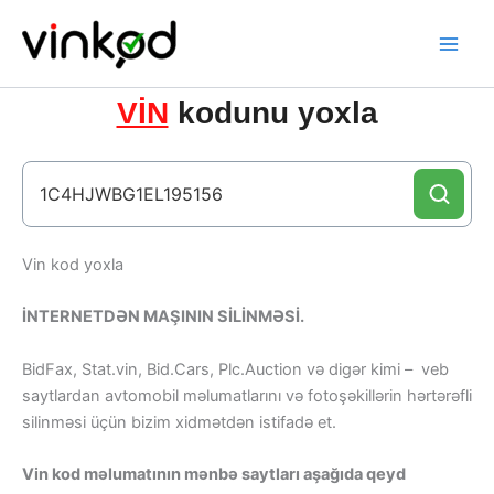
Skip
to
content
VİN
kodunu yoxla
Vin kod yoxla
İNTERNETDƏN MAŞININ SİLİNMƏSİ.
BidFax, Stat.vin, Bid.Cars, Plc.Auction və digər kimi – veb
saytlardan avtomobil məlumatlarını və fotoşəkillərin hərtərəfli
silinməsi üçün bizim xidmətdən istifadə et.
Vin kod məlumatının mənbə saytları aşağıda qeyd