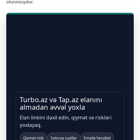
olunmuşdur.
Turbo.az və Tap.az elanını
almadan əvvəl yoxla
Elan linkini daxil edin, qiymət və riskləri
yoxlayaq.
Qiymət riski
Satıcıya suallar
Emailə hesabat