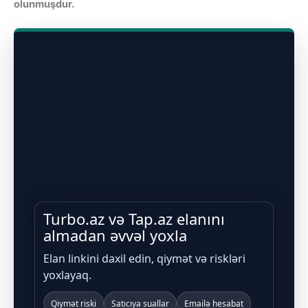
olunmuşdur.
Turbo.az və Tap.az elanını
almadan əvvəl yoxla
Elan linkini daxil edin, qiymət və riskləri
yoxlayaq.
Qiymət riski
Satıcıya suallar
Emailə hesabat