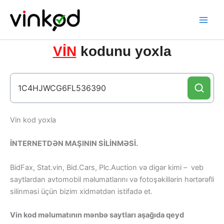
Skip
to
content
VİN
kodunu yoxla
Vin kod yoxla
İNTERNETDƏN MAŞININ SİLİNMƏSİ.
BidFax, Stat.vin, Bid.Cars, Plc.Auction və digər kimi – veb
saytlardan avtomobil məlumatlarını və fotoşəkillərin hərtərəfli
silinməsi üçün bizim xidmətdən istifadə et.
Vin kod məlumatının mənbə saytları aşağıda qeyd