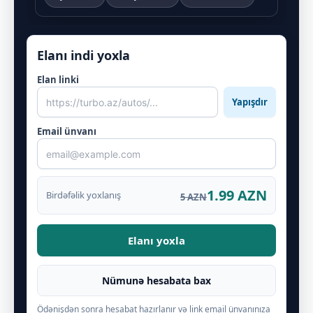
Elanı indi yoxla
Elan linki
Yapışdır
Email ünvanı
1.99 AZN
Birdəfəlik yoxlanış
5 AZN
Elanı yoxla
Nümunə hesabata bax
Ödənişdən sonra hesabat hazırlanır və link email ünvanınıza