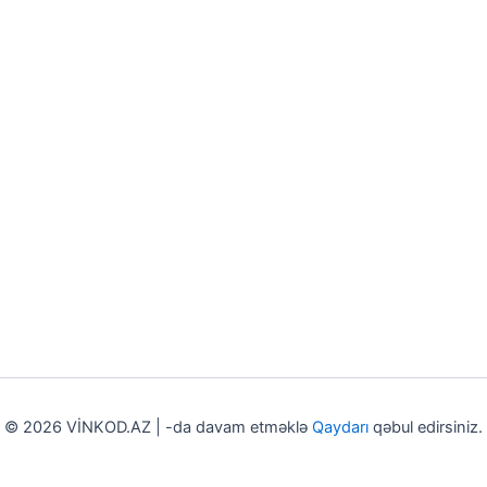
© 2026 VİNKOD.AZ | -da davam etməklə
Qaydarı
qəbul edirsiniz.