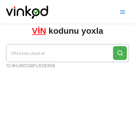
Skip
to
content
VİN
kodunu yoxla
1C4HJWCG6FL629359