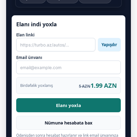
Elanı indi yoxla
Elan linki
Yapışdır
Email ünvanı
1.99 AZN
Birdəfəlik yoxlanış
5 AZN
Elanı yoxla
Nümunə hesabata bax
Ödənişdən sonra hesabat hazırlanır və link email ünvanınıza