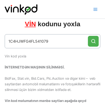
Skip
to
content
VİN
kodunu yoxla
Vin kod yoxla
İNTERNETDƏN MAŞININ SİLİNMƏSİ.
BidFax, Stat.vin, Bid.Cars, Plc.Auction və digər kimi – veb
saytlardan avtomobil məlumatlarını və fotoşəkillərin hərtərəfli
silinməsi üçün bizim xidmətdən istifadə et.
Vin kod məlumatının mənbə saytları aşağıda qeyd