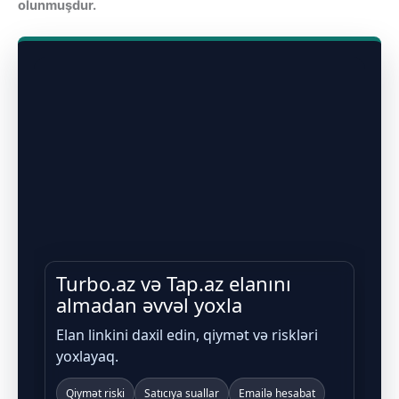
olunmuşdur.
Turbo.az və Tap.az elanını
almadan əvvəl yoxla
Elan linkini daxil edin, qiymət və riskləri
yoxlayaq.
Qiymət riski
Satıcıya suallar
Emailə hesabat