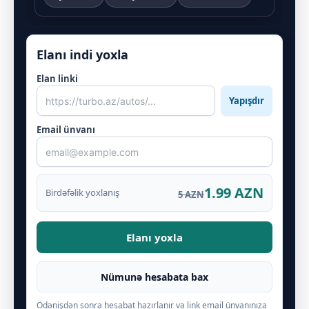
Elanı indi yoxla
Elan linki
Yapışdır
Email ünvanı
1.99 AZN
Birdəfəlik yoxlanış
5 AZN
Elanı yoxla
Nümunə hesabata bax
Ödənişdən sonra hesabat hazırlanır və link email ünvanınıza