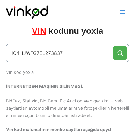
Skip
to
content
VİN
kodunu yoxla
Vin kod yoxla
İNTERNETDƏN MAŞININ SİLİNMƏSİ.
BidFax, Stat.vin, Bid.Cars, Plc.Auction və digər kimi – veb
saytlardan avtomobil məlumatlarını və fotoşəkillərin hərtərəfli
silinməsi üçün bizim xidmətdən istifadə et.
Vin kod məlumatının mənbə saytları aşağıda qeyd