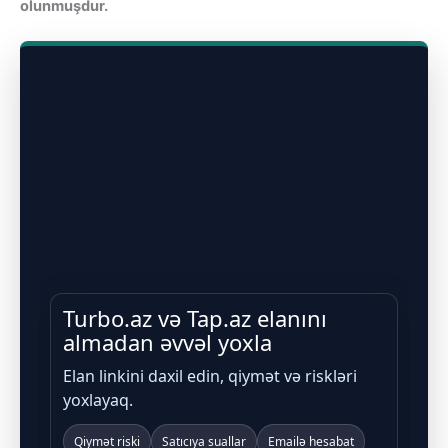
olunmuşdur.
Turbo.az və Tap.az elanını
almadan əvvəl yoxla
Elan linkini daxil edin, qiymət və riskləri
yoxlayaq.
Qiymət riski
Satıcıya suallar
Emailə hesabat