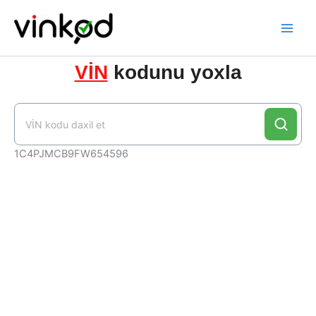
Skip
to
content
VİN
kodunu yoxla
1C4PJMCB9FW654596