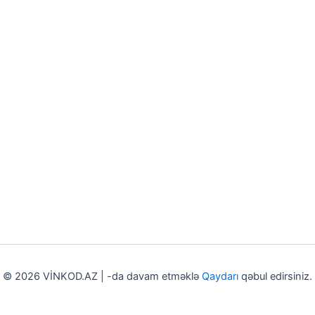
© 2026 VİNKOD.AZ | -da davam etməklə
Qaydarı
qəbul edirsiniz.