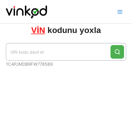
Skip
to
content
VİN
kodunu yoxla
1C4PJMDB9FW778589