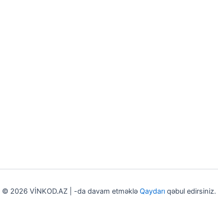
© 2026 VİNKOD.AZ | -da davam etməklə
Qaydarı
qəbul edirsiniz.