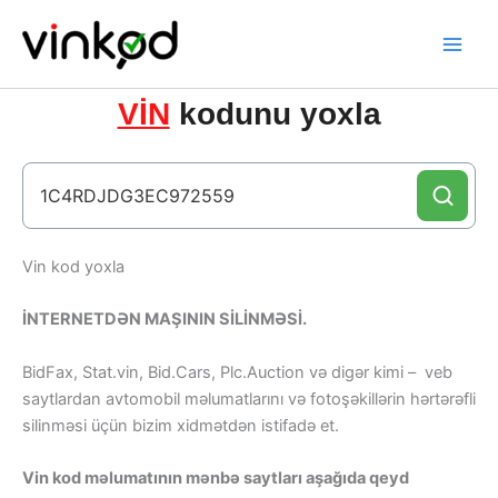
Skip
to
content
VİN
kodunu yoxla
Vin kod yoxla
İNTERNETDƏN MAŞININ SİLİNMƏSİ.
BidFax, Stat.vin, Bid.Cars, Plc.Auction və digər kimi – veb
saytlardan avtomobil məlumatlarını və fotoşəkillərin hərtərəfli
silinməsi üçün bizim xidmətdən istifadə et.
Vin kod məlumatının mənbə saytları aşağıda qeyd