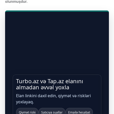
olunmuşdur.
Turbo.az və Tap.az elanını
almadan əvvəl yoxla
Elan linkini daxil edin, qiymət və riskləri
yoxlayaq.
Qiymət riski
Satıcıya suallar
Emailə hesabat