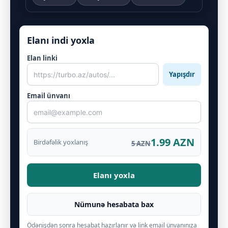
Elanı indi yoxla
Elan linki
Yapışdır
Email ünvanı
1.99 AZN
Birdəfəlik yoxlanış
5 AZN
Elanı yoxla
Nümunə hesabata bax
Ödənişdən sonra hesabat hazırlanır və link email ünvanınıza