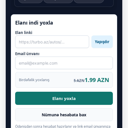
Elanı indi yoxla
Elan linki
Yapışdır
Email ünvanı
1.99 AZN
Birdəfəlik yoxlanış
5 AZN
Elanı yoxla
Nümunə hesabata bax
Ödənişdən sonra hesabat hazırlanır və link email ünvanınıza