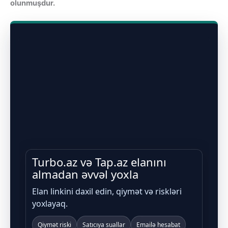
olunmuşdur.
Turbo.az və Tap.az elanını
almadan əvvəl yoxla
Elan linkini daxil edin, qiymət və riskləri
yoxlayaq.
Qiymət riski
Satıcıya suallar
Emailə hesabat