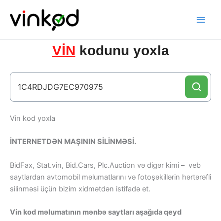
Skip
to
content
VİN
kodunu yoxla
Vin kod yoxla
İNTERNETDƏN MAŞININ SİLİNMƏSİ.
BidFax, Stat.vin, Bid.Cars, Plc.Auction və digər kimi – veb
saytlardan avtomobil məlumatlarını və fotoşəkillərin hərtərəfli
silinməsi üçün bizim xidmətdən istifadə et.
Vin kod məlumatının mənbə saytları aşağıda qeyd