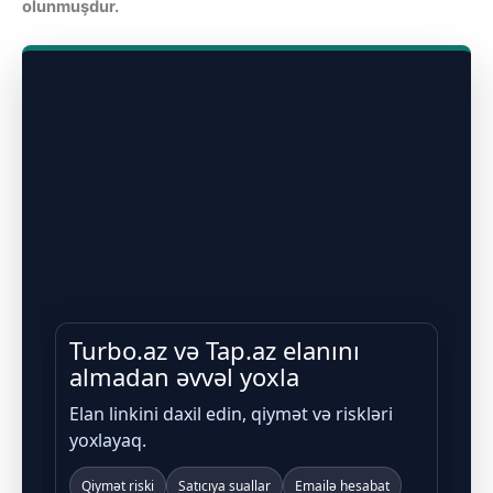
olunmuşdur.
Turbo.az və Tap.az elanını
almadan əvvəl yoxla
Elan linkini daxil edin, qiymət və riskləri
yoxlayaq.
Qiymət riski
Satıcıya suallar
Emailə hesabat