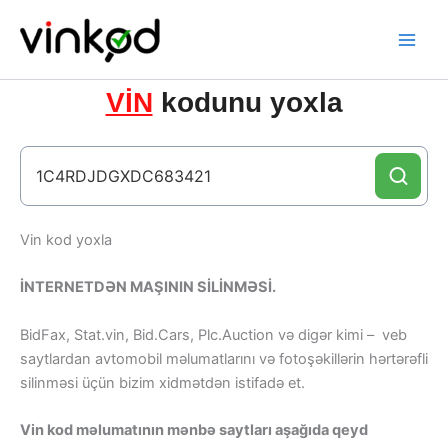
Skip
to
content
VİN
kodunu yoxla
Vin kod yoxla
İNTERNETDƏN MAŞININ SİLİNMƏSİ.
BidFax, Stat.vin, Bid.Cars, Plc.Auction və digər kimi – veb
saytlardan avtomobil məlumatlarını və fotoşəkillərin hərtərəfli
silinməsi üçün bizim xidmətdən istifadə et.
Vin kod məlumatının mənbə saytları aşağıda qeyd