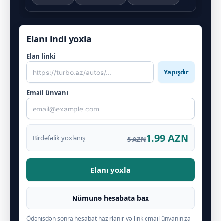
Elanı indi yoxla
Elan linki
Yapışdır
Email ünvanı
1.99 AZN
Birdəfəlik yoxlanış
5 AZN
Elanı yoxla
Nümunə hesabata bax
Ödənişdən sonra hesabat hazırlanır və link email ünvanınıza