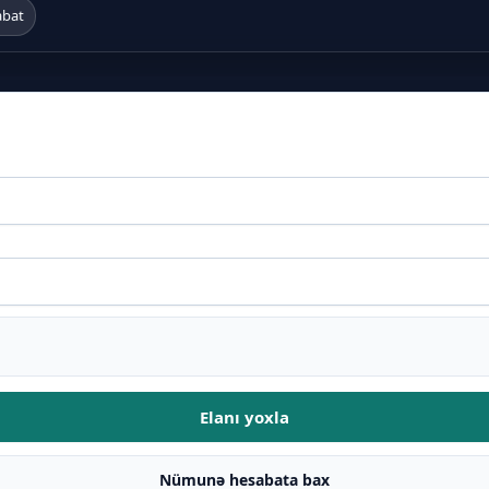
abat
Elanı yoxla
Nümunə hesabata bax