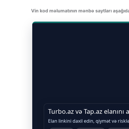
Vin kod məlumatının mənbə saytları aşağı
Turbo.az və Tap.az elanını
Elan linkini daxil edin, qiymət və riskl