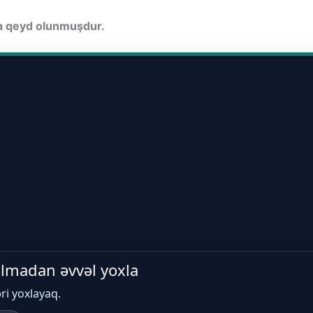
da qeyd olunmuşdur.
 almadan əvvəl yoxla
əri yoxlayaq.