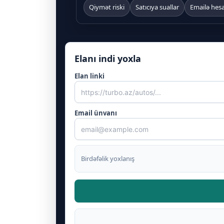
Qiymət riski
Satıcıya suallar
Emailə hes
Elanı indi yoxla
Elan linki
Email ünvanı
Birdəfəlik yoxlanış