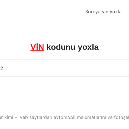
Koreya vin yoxla
VİN
kodunu yoxla
ər kimi – veb saytlardan avtomobil məlumatlarını və fotoşəki