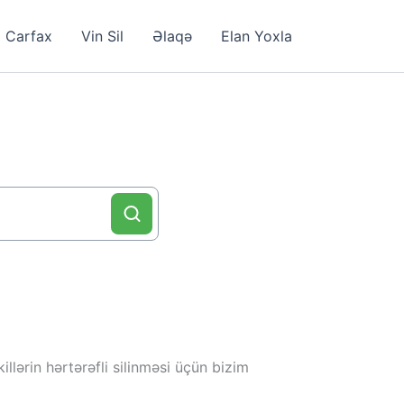
Carfax
Vin Sil
Əlaqə
Elan Yoxla
llərin hərtərəfli silinməsi üçün bizim