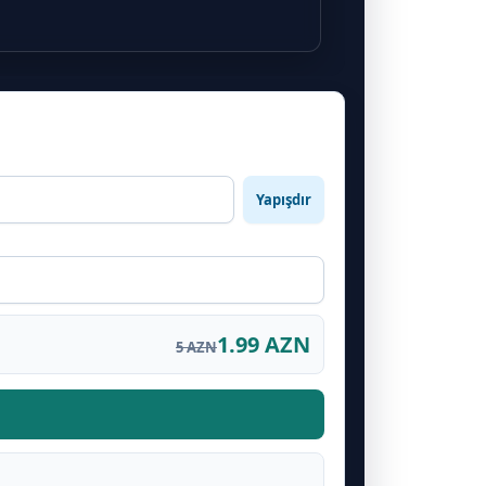
Yapışdır
1.99 AZN
5 AZN