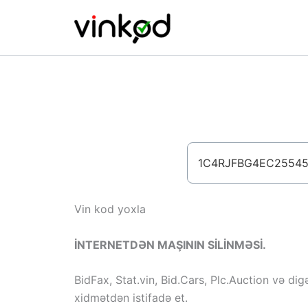
Skip
to
content
Vin kod yoxla
İNTERNETDƏN MAŞININ SİLİNMƏSİ.
BidFax, Stat.vin, Bid.Cars, Plc.Auction və dig
xidmətdən istifadə et.