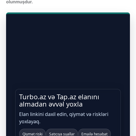
olunmuşdur.
Turbo.az və Tap.az elanını
almadan əvvəl yoxla
Elan linkini daxil edin, qiymət və riskləri
yoxlayaq.
Qiymət riski
Satıcıya suallar
Emailə hesabat