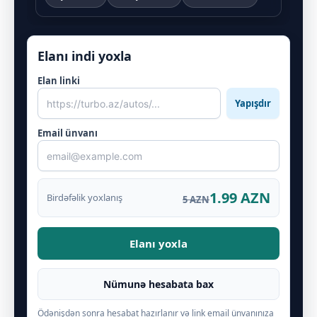
Elanı indi yoxla
Elan linki
Yapışdır
Email ünvanı
1.99 AZN
Birdəfəlik yoxlanış
5 AZN
Elanı yoxla
Nümunə hesabata bax
Ödənişdən sonra hesabat hazırlanır və link email ünvanınıza