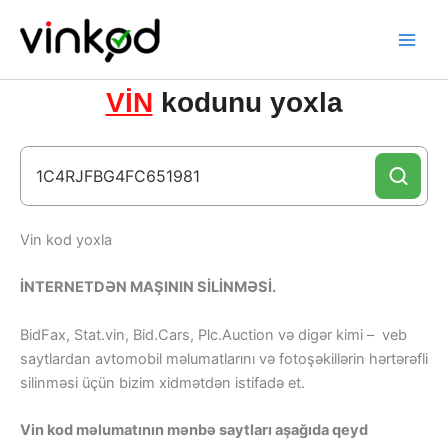
Skip
to
content
VİN
kodunu yoxla
Vin kod yoxla
İNTERNETDƏN MAŞININ SİLİNMƏSİ.
BidFax, Stat.vin, Bid.Cars, Plc.Auction və digər kimi – veb
saytlardan avtomobil məlumatlarını və fotoşəkillərin hərtərəfli
silinməsi üçün bizim xidmətdən istifadə et.
Vin kod məlumatının mənbə saytları aşağıda qeyd