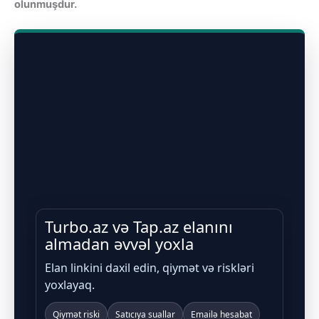
olunmuşdur.
Turbo.az və Tap.az elanını
almadan əvvəl yoxla
Elan linkini daxil edin, qiymət və riskləri
yoxlayaq.
Qiymət riski
Satıcıya suallar
Emailə hesabat