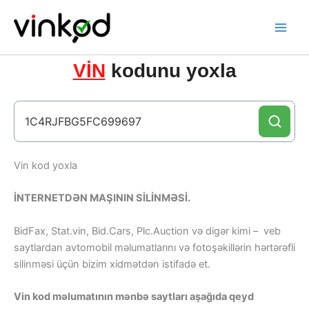
Skip
to
content
VİN
kodunu yoxla
Vin kod yoxla
İNTERNETDƏN MAŞININ SİLİNMƏSİ.
BidFax, Stat.vin, Bid.Cars, Plc.Auction və digər kimi – veb
saytlardan avtomobil məlumatlarını və fotoşəkillərin hərtərəfli
silinməsi üçün bizim xidmətdən istifadə et.
Vin kod məlumatının mənbə saytları aşağıda qeyd