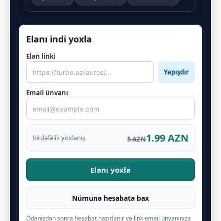
Elanı indi yoxla
Elan linki
Yapışdır
Email ünvanı
1.99 AZN
Birdəfəlik yoxlanış
5 AZN
Elanı yoxla
Nümunə hesabata bax
Ödənişdən sonra hesabat hazırlanır və link email ünvanınıza