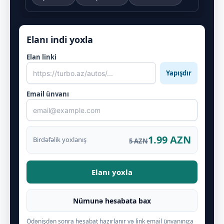
Elanı indi yoxla
Elan linki
Yapışdır
Email ünvanı
1.99 AZN
Birdəfəlik yoxlanış
5 AZN
Elanı yoxla
Nümunə hesabata bax
Ödənişdən sonra hesabat hazırlanır və link email ünvanınıza