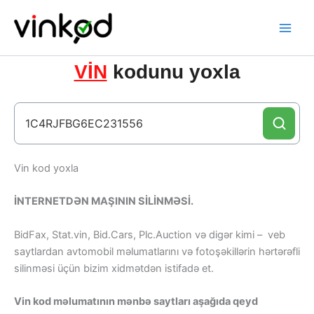
Skip
to
content
VİN
kodunu yoxla
Vin kod yoxla
İNTERNETDƏN MAŞININ SİLİNMƏSİ.
BidFax, Stat.vin, Bid.Cars, Plc.Auction və digər kimi – veb
saytlardan avtomobil məlumatlarını və fotoşəkillərin hərtərəfli
silinməsi üçün bizim xidmətdən istifadə et.
Vin kod məlumatının mənbə saytları aşağıda qeyd