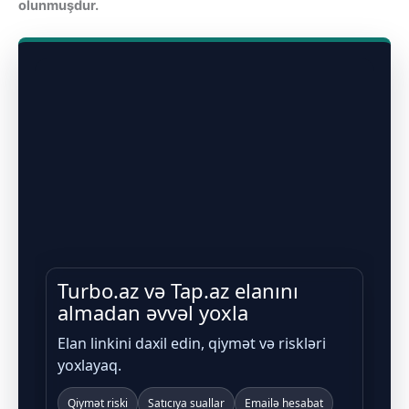
olunmuşdur.
Turbo.az və Tap.az elanını
almadan əvvəl yoxla
Elan linkini daxil edin, qiymət və riskləri
yoxlayaq.
Qiymət riski
Satıcıya suallar
Emailə hesabat