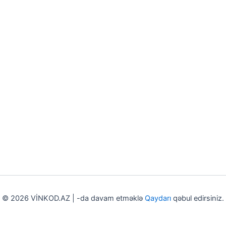
© 2026 VİNKOD.AZ | -da davam etməklə
Qaydarı
qəbul edirsiniz.