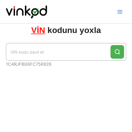
Skip
to
content
VİN
kodunu yoxla
1C4RJFBG6FC756926