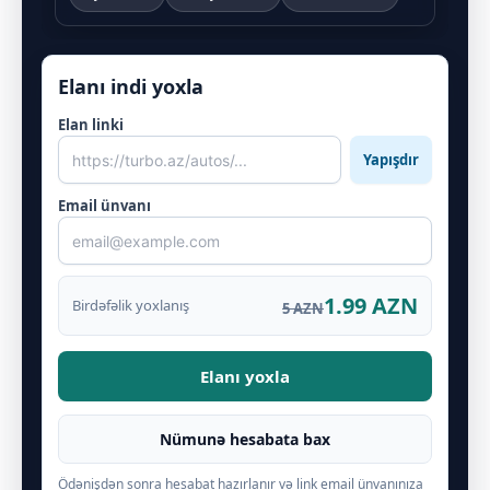
Elanı indi yoxla
Elan linki
Yapışdır
Email ünvanı
1.99 AZN
Birdəfəlik yoxlanış
5 AZN
Elanı yoxla
Nümunə hesabata bax
Ödənişdən sonra hesabat hazırlanır və link email ünvanınıza