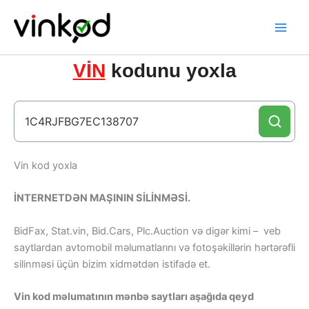
Skip
to
content
VİN
kodunu yoxla
Vin kod yoxla
İNTERNETDƏN MAŞININ SİLİNMƏSİ.
BidFax, Stat.vin, Bid.Cars, Plc.Auction və digər kimi – veb
saytlardan avtomobil məlumatlarını və fotoşəkillərin hərtərəfli
silinməsi üçün bizim xidmətdən istifadə et.
Vin kod məlumatının mənbə saytları aşağıda qeyd