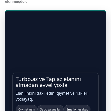
olunmuşdur.
Turbo.az və Tap.az elanını
almadan əvvəl yoxla
Elan linkini daxil edin, qiymət və riskləri
yoxlayaq.
Qiymət riski
Satıcıya suallar
Emailə hesabat