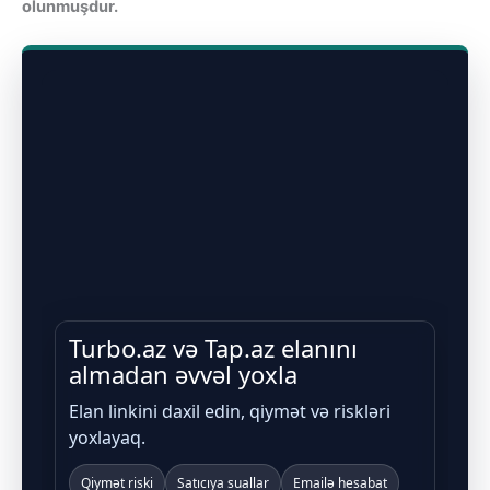
olunmuşdur.
Turbo.az və Tap.az elanını
almadan əvvəl yoxla
Elan linkini daxil edin, qiymət və riskləri
yoxlayaq.
Qiymət riski
Satıcıya suallar
Emailə hesabat