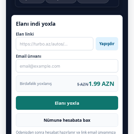
Elanı indi yoxla
Elan linki
Yapışdır
Email ünvanı
1.99 AZN
Birdəfəlik yoxlanış
5 AZN
Elanı yoxla
Nümunə hesabata bax
Ödənişdən sonra hesabat hazırlanır və link email ünvanınıza