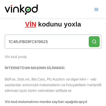
Skip
to
content
VİN
kodunu yoxla
Vin kod yoxla
İNTERNETDƏN MAŞININ SİLİNMƏSİ.
BidFax, Stat.vin, Bid.Cars, Plc.Auction və digər kimi – veb
saytlardan avtomobil məlumatlarını və fotoşəkillərin hərtərəfli
silinməsi üçün bizim xidmətdən istifadə et.
Vin kod məlumatının mənbə saytları aşağıda qeyd