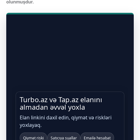
olunmuşdur.
Turbo.az və Tap.az elanını
almadan əvvəl yoxla
Elan linkini daxil edin, qiymət və riskləri
yoxlayaq.
Qiymət riski
Satıcıya suallar
Emailə hesabat