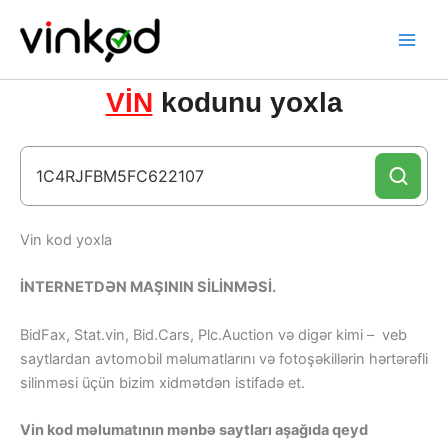
Skip
to
content
VİN
kodunu yoxla
Vin kod yoxla
İNTERNETDƏN MAŞININ SİLİNMƏSİ.
BidFax, Stat.vin, Bid.Cars, Plc.Auction və digər kimi – veb
saytlardan avtomobil məlumatlarını və fotoşəkillərin hərtərəfli
silinməsi üçün bizim xidmətdən istifadə et.
Vin kod məlumatının mənbə saytları aşağıda qeyd