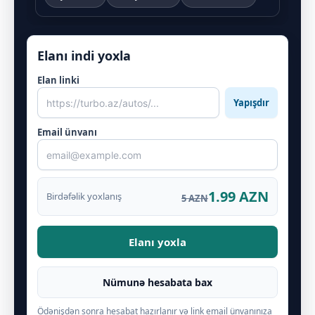
Elanı indi yoxla
Elan linki
Yapışdır
Email ünvanı
1.99 AZN
Birdəfəlik yoxlanış
5 AZN
Elanı yoxla
Nümunə hesabata bax
Ödənişdən sonra hesabat hazırlanır və link email ünvanınıza