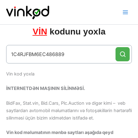
Skip
to
content
VİN
kodunu yoxla
Vin kod yoxla
İNTERNETDƏN MAŞININ SİLİNMƏSİ.
BidFax, Stat.vin, Bid.Cars, Plc.Auction və digər kimi – veb
saytlardan avtomobil məlumatlarını və fotoşəkillərin hərtərəfli
silinməsi üçün bizim xidmətdən istifadə et.
Vin kod məlumatının mənbə saytları aşağıda qeyd