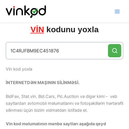
Skip
to
content
VİN
kodunu yoxla
Vin kod yoxla
İNTERNETDƏN MAŞININ SİLİNMƏSİ.
BidFax, Stat.vin, Bid.Cars, Plc.Auction və digər kimi – veb
saytlardan avtomobil məlumatlarını və fotoşəkillərin hərtərəfli
silinməsi üçün bizim xidmətdən istifadə et.
Vin kod məlumatının mənbə saytları aşağıda qeyd