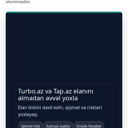
olunmuşdur.
Turbo.az və Tap.az elanını
almadan əvvəl yoxla
Elan linkini daxil edin, qiymət və riskləri
yoxlayaq.
Qiymət riski
Satıcıya suallar
Emailə hesabat