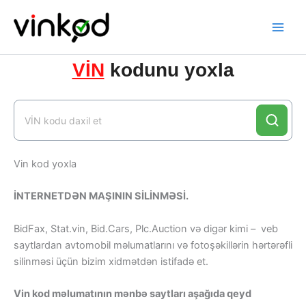
Skip
to
content
VİN
kodunu yoxla
Vin kod yoxla
İNTERNETDƏN MAŞININ SİLİNMƏSİ.
BidFax, Stat.vin, Bid.Cars, Plc.Auction və digər kimi – veb
saytlardan avtomobil məlumatlarını və fotoşəkillərin hərtərəfli
silinməsi üçün bizim xidmətdən istifadə et.
Vin kod məlumatının mənbə saytları aşağıda qeyd