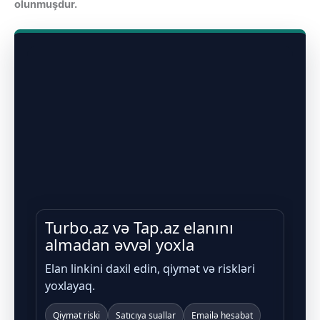
olunmuşdur.
Turbo.az və Tap.az elanını
almadan əvvəl yoxla
Elan linkini daxil edin, qiymət və riskləri
yoxlayaq.
Qiymət riski
Satıcıya suallar
Emailə hesabat