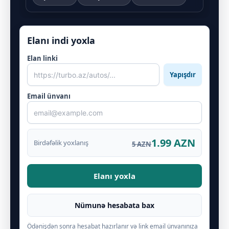
Elanı indi yoxla
Elan linki
Yapışdır
Email ünvanı
1.99 AZN
Birdəfəlik yoxlanış
5 AZN
Elanı yoxla
Nümunə hesabata bax
Ödənişdən sonra hesabat hazırlanır və link email ünvanınıza