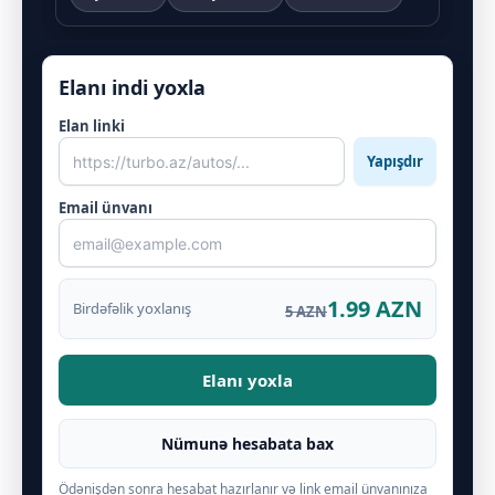
Elanı indi yoxla
Elan linki
Yapışdır
Email ünvanı
1.99 AZN
Birdəfəlik yoxlanış
5 AZN
Elanı yoxla
Nümunə hesabata bax
Ödənişdən sonra hesabat hazırlanır və link email ünvanınıza