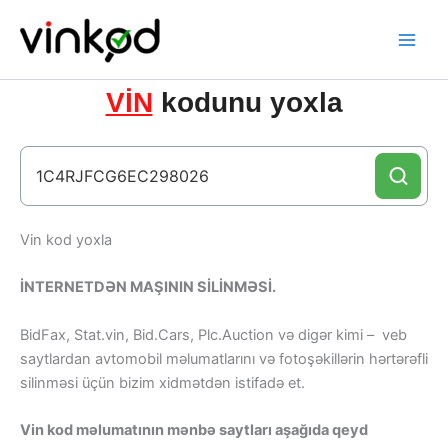
Skip
to
content
VİN
kodunu yoxla
Vin kod yoxla
İNTERNETDƏN MAŞININ SİLİNMƏSİ.
BidFax, Stat.vin, Bid.Cars, Plc.Auction və digər kimi – veb
saytlardan avtomobil məlumatlarını və fotoşəkillərin hərtərəfli
silinməsi üçün bizim xidmətdən istifadə et.
Vin kod məlumatının mənbə saytları aşağıda qeyd