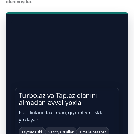
olunmuşdur.
Turbo.az və Tap.az elanını
almadan əvvəl yoxla
Elan linkini daxil edin, qiymət və riskləri
yoxlayaq.
Qiymət riski
Satıcıya suallar
Emailə hesabat