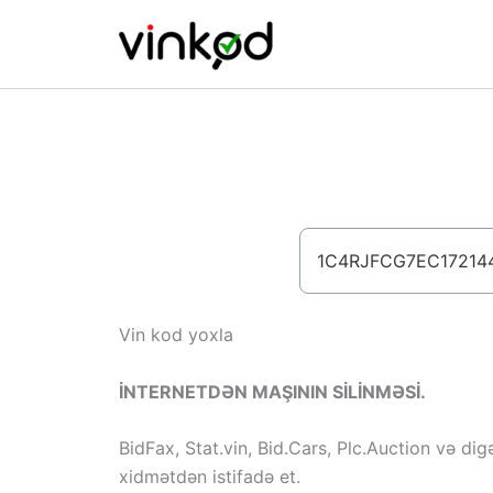
Skip
to
content
Vin kod yoxla
İNTERNETDƏN MAŞININ SİLİNMƏSİ.
BidFax, Stat.vin, Bid.Cars, Plc.Auction və dig
xidmətdən istifadə et.