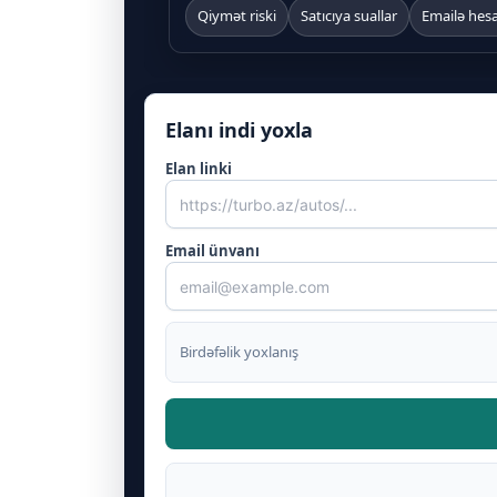
Qiymət riski
Satıcıya suallar
Emailə hes
Elanı indi yoxla
Elan linki
Email ünvanı
Birdəfəlik yoxlanış