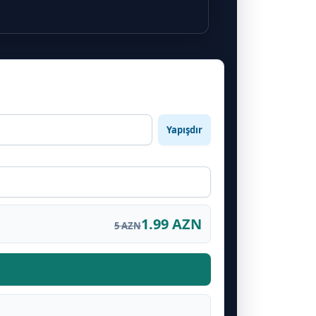
Yapışdır
1.99 AZN
5 AZN