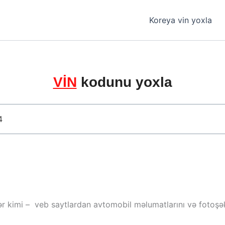
Koreya vin yoxla
VİN
kodunu yoxla
ər kimi – veb saytlardan avtomobil məlumatlarını və fotoşəki