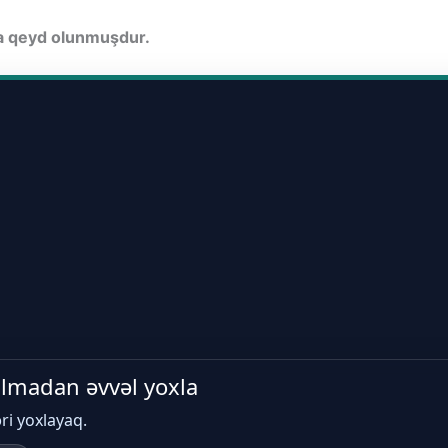
da qeyd olunmuşdur.
 almadan əvvəl yoxla
əri yoxlayaq.