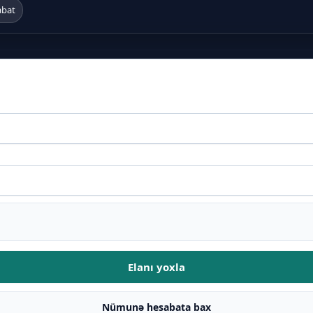
abat
Elanı yoxla
Nümunə hesabata bax