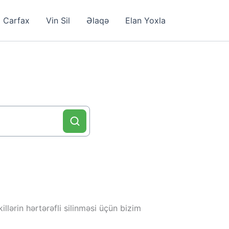
Carfax
Vin Sil
Əlaqə
Elan Yoxla
llərin hərtərəfli silinməsi üçün bizim