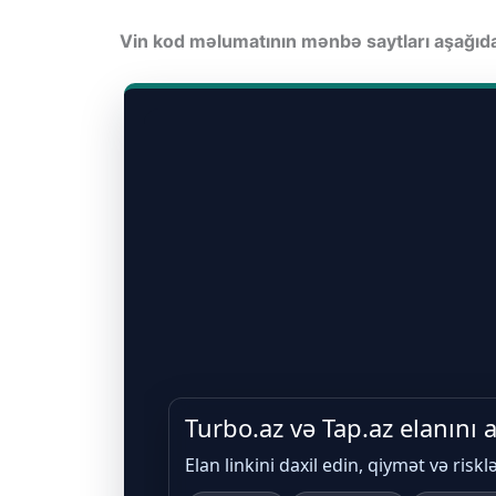
Vin kod məlumatının mənbə saytları aşağı
Turbo.az və Tap.az elanını
Elan linkini daxil edin, qiymət və riskl