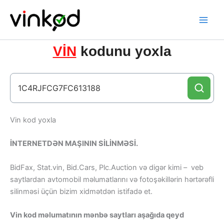
Skip
to
content
VİN
kodunu yoxla
Vin kod yoxla
İNTERNETDƏN MAŞININ SİLİNMƏSİ.
BidFax, Stat.vin, Bid.Cars, Plc.Auction və digər kimi – veb
saytlardan avtomobil məlumatlarını və fotoşəkillərin hərtərəfli
silinməsi üçün bizim xidmətdən istifadə et.
Vin kod məlumatının mənbə saytları aşağıda qeyd