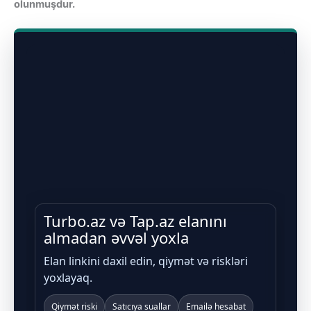
olunmuşdur.
Turbo.az və Tap.az elanını
almadan əvvəl yoxla
Elan linkini daxil edin, qiymət və riskləri
yoxlayaq.
Qiymət riski
Satıcıya suallar
Emailə hesabat