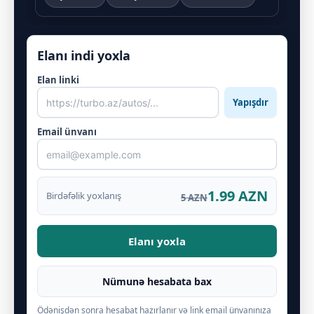
Elanı indi yoxla
Elan linki
Yapışdır
Email ünvanı
1.99 AZN
Birdəfəlik yoxlanış
5 AZN
Elanı yoxla
Nümunə hesabata bax
Ödənişdən sonra hesabat hazırlanır və link email ünvanınıza