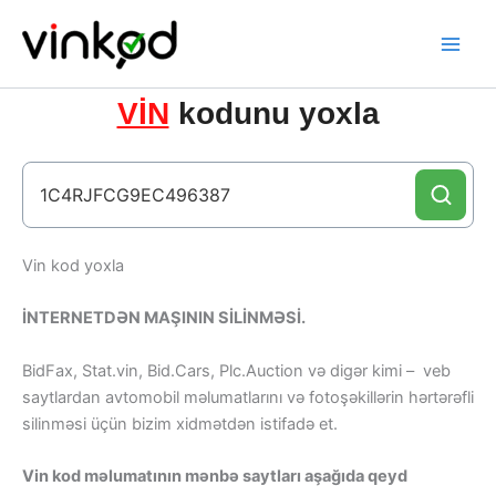
Skip
to
content
VİN
kodunu yoxla
Vin kod yoxla
İNTERNETDƏN MAŞININ SİLİNMƏSİ.
BidFax, Stat.vin, Bid.Cars, Plc.Auction və digər kimi – veb
saytlardan avtomobil məlumatlarını və fotoşəkillərin hərtərəfli
silinməsi üçün bizim xidmətdən istifadə et.
Vin kod məlumatının mənbə saytları aşağıda qeyd