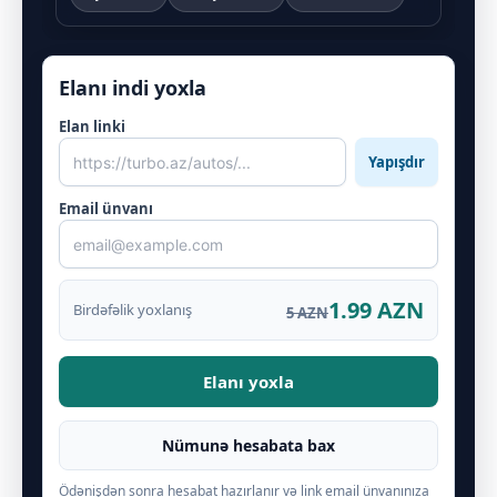
Elanı indi yoxla
Elan linki
Yapışdır
Email ünvanı
1.99 AZN
Birdəfəlik yoxlanış
5 AZN
Elanı yoxla
Nümunə hesabata bax
Ödənişdən sonra hesabat hazırlanır və link email ünvanınıza