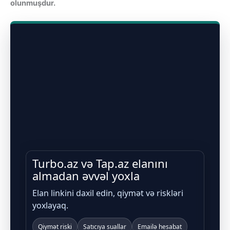
olunmuşdur.
Turbo.az və Tap.az elanını
almadan əvvəl yoxla
Elan linkini daxil edin, qiymət və riskləri
yoxlayaq.
Qiymət riski
Satıcıya suallar
Emailə hesabat