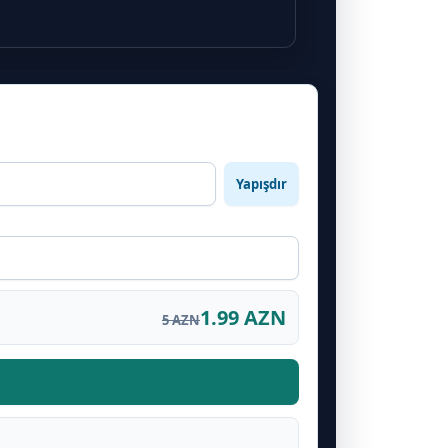
Yapışdır
1.99 AZN
5 AZN