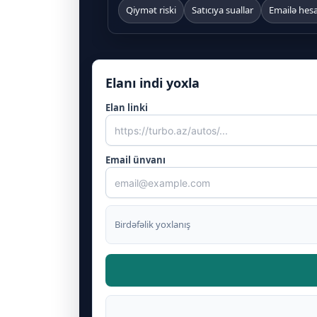
Qiymət riski
Satıcıya suallar
Emailə hes
Elanı indi yoxla
Elan linki
Email ünvanı
Birdəfəlik yoxlanış