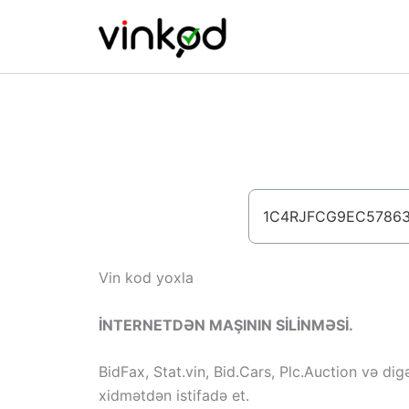
Skip
to
content
Vin kod yoxla
İNTERNETDƏN MAŞININ SİLİNMƏSİ.
BidFax, Stat.vin, Bid.Cars, Plc.Auction və dig
xidmətdən istifadə et.