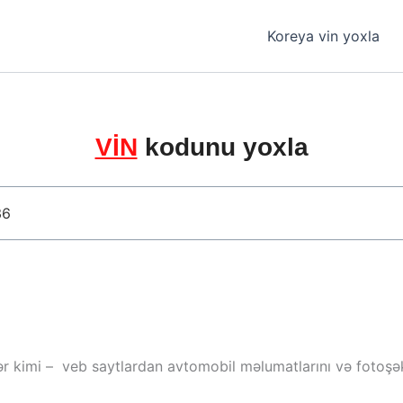
Koreya vin yoxla
VİN
kodunu yoxla
ər kimi – veb saytlardan avtomobil məlumatlarını və fotoşəki