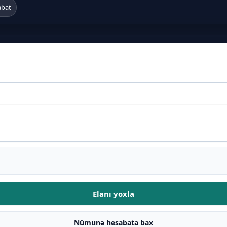
abat
Elanı yoxla
Nümunə hesabata bax