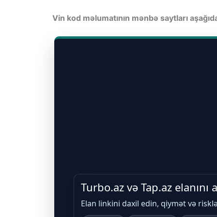
Vin kod məlumatının mənbə saytları aşağı
Turbo.az və Tap.az elanını
Elan linkini daxil edin, qiymət və riskl