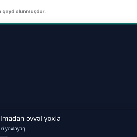
da qeyd olunmuşdur.
 almadan əvvəl yoxla
əri yoxlayaq.