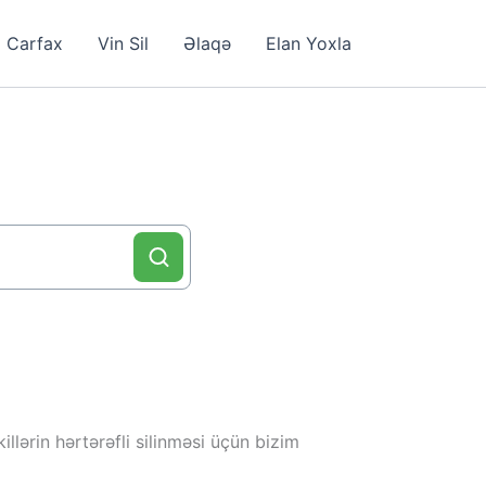
Carfax
Vin Sil
Əlaqə
Elan Yoxla
llərin hərtərəfli silinməsi üçün bizim