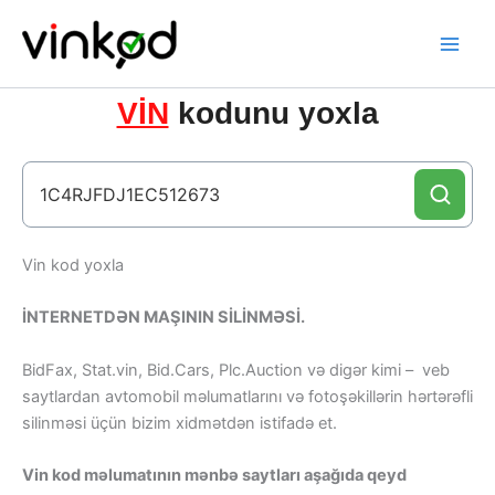
Skip
to
content
VİN
kodunu yoxla
Vin kod yoxla
İNTERNETDƏN MAŞININ SİLİNMƏSİ.
BidFax, Stat.vin, Bid.Cars, Plc.Auction və digər kimi – veb
saytlardan avtomobil məlumatlarını və fotoşəkillərin hərtərəfli
silinməsi üçün bizim xidmətdən istifadə et.
Vin kod məlumatının mənbə saytları aşağıda qeyd