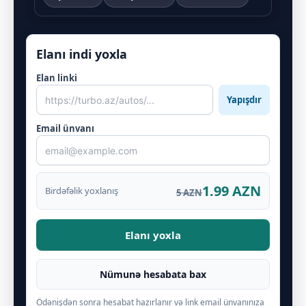
Elanı indi yoxla
Elan linki
Yapışdır
Email ünvanı
1.99 AZN
Birdəfəlik yoxlanış
5 AZN
Elanı yoxla
Nümunə hesabata bax
Ödənişdən sonra hesabat hazırlanır və link email ünvanınıza