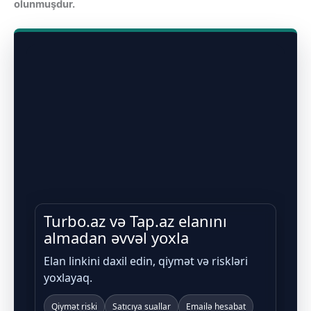
olunmuşdur.
Turbo.az və Tap.az elanını
almadan əvvəl yoxla
Elan linkini daxil edin, qiymət və riskləri
yoxlayaq.
Qiymət riski
Satıcıya suallar
Emailə hesabat