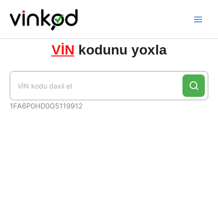
Skip
to
content
VİN
kodunu yoxla
1FA6P0HD0G5119912