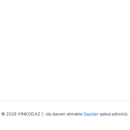
© 2026 VİNKOD.AZ | -da davam etməklə
Qaydarı
qəbul edirsiniz.