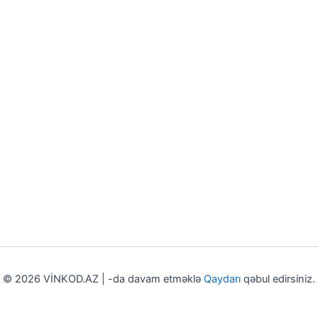
© 2026 VİNKOD.AZ | -da davam etməklə
Qaydarı
qəbul edirsiniz.