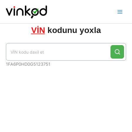
Skip
to
content
VİN
kodunu yoxla
1FA6P0HD0G5123751