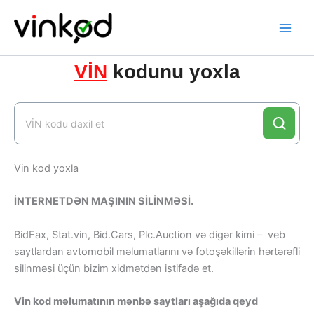
Skip
to
content
VİN
kodunu yoxla
Vin kod yoxla
İNTERNETDƏN MAŞININ SİLİNMƏSİ.
BidFax, Stat.vin, Bid.Cars, Plc.Auction və digər kimi – veb
saytlardan avtomobil məlumatlarını və fotoşəkillərin hərtərəfli
silinməsi üçün bizim xidmətdən istifadə et.
Vin kod məlumatının mənbə saytları aşağıda qeyd