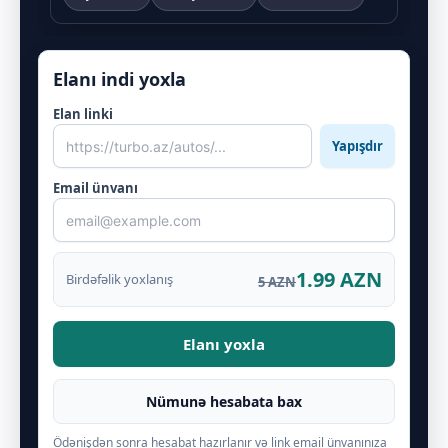
Elanı indi yoxla
Elan linki
Yapışdır
Email ünvanı
1.99 AZN
Birdəfəlik yoxlanış
5 AZN
Elanı yoxla
Nümunə hesabata bax
Ödənişdən sonra hesabat hazırlanır və link email ünvanınıza