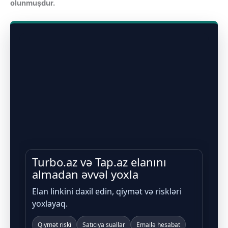
olunmuşdur.
Turbo.az və Tap.az elanını
almadan əvvəl yoxla
Elan linkini daxil edin, qiymət və riskləri
yoxlayaq.
Qiymət riski
Satıcıya suallar
Emailə hesabat