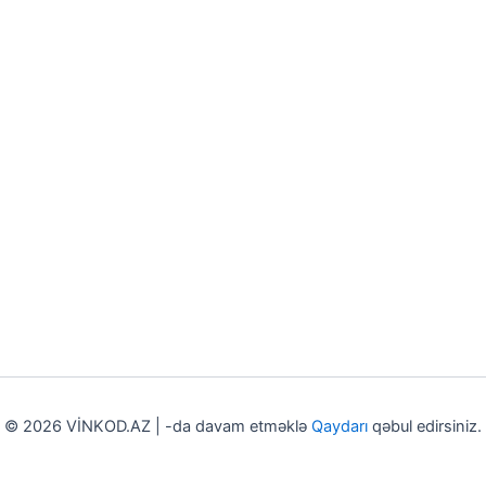
© 2026 VİNKOD.AZ | -da davam etməklə
Qaydarı
qəbul edirsiniz.