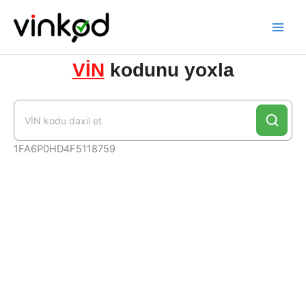
Skip
to
content
VİN
kodunu yoxla
1FA6P0HD4F5118759