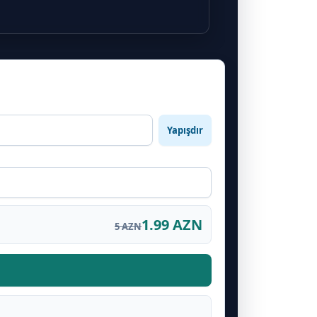
Yapışdır
1.99 AZN
5 AZN