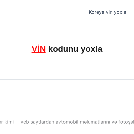
Koreya vin yoxla
VİN
kodunu yoxla
ər kimi – veb saytlardan avtomobil məlumatlarını və fotoşəki