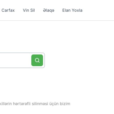
Carfax
Vin Sil
Əlaqə
Elan Yoxla
llərin hərtərəfli silinməsi üçün bizim