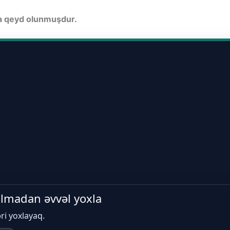
da qeyd olunmuşdur.
 almadan əvvəl yoxla
əri yoxlayaq.