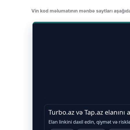
Vin kod məlumatının mənbə saytları aşağı
Turbo.az və Tap.az elanını
Elan linkini daxil edin, qiymət və riskl