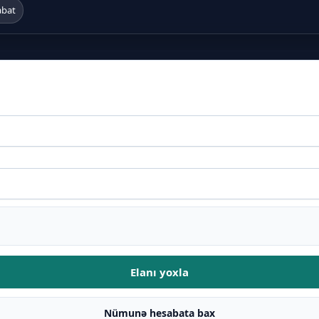
abat
Elanı yoxla
Nümunə hesabata bax