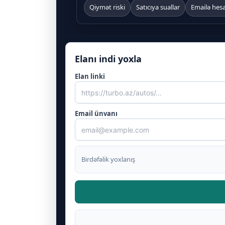
Qiymət riski
Satıcıya suallar
Emailə hes
Elanı indi yoxla
Elan linki
Email ünvanı
Birdəfəlik yoxlanış