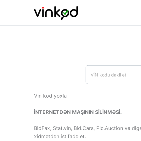
Skip
to
content
Vin kod yoxla
İNTERNETDƏN MAŞININ SİLİNMƏSİ.
BidFax, Stat.vin, Bid.Cars, Plc.Auction və dig
xidmətdən istifadə et.