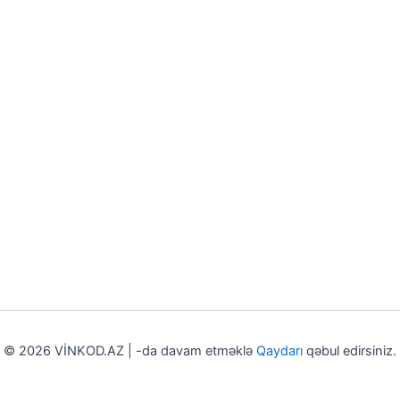
© 2026 VİNKOD.AZ | -da davam etməklə
Qaydarı
qəbul edirsiniz.