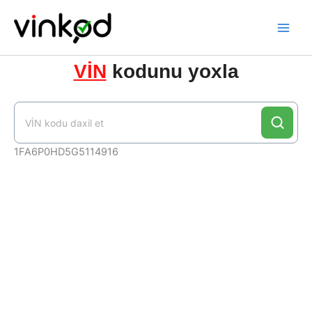
Skip
to
content
VİN
kodunu yoxla
1FA6P0HD5G5114916