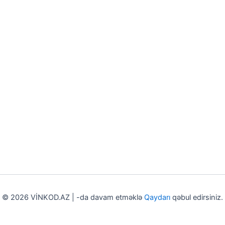
© 2026 VİNKOD.AZ | -da davam etməklə
Qaydarı
qəbul edirsiniz.