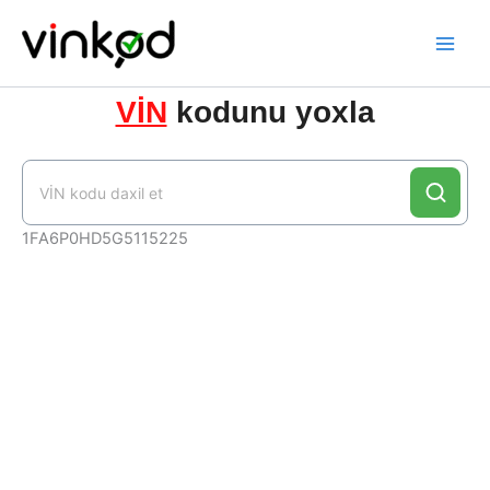
Skip
to
content
VİN
kodunu yoxla
1FA6P0HD5G5115225