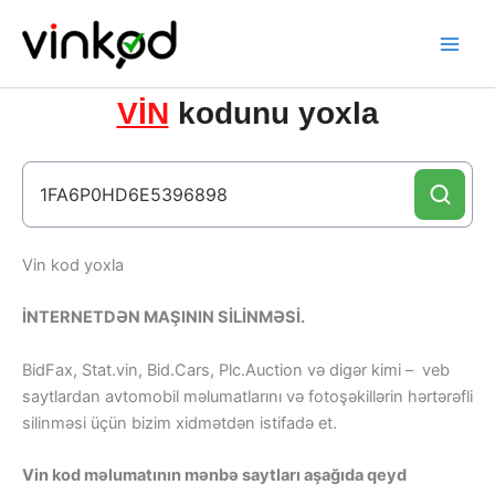
Skip
to
content
VİN
kodunu yoxla
Vin kod yoxla
İNTERNETDƏN MAŞININ SİLİNMƏSİ.
BidFax, Stat.vin, Bid.Cars, Plc.Auction və digər kimi – veb
saytlardan avtomobil məlumatlarını və fotoşəkillərin hərtərəfli
silinməsi üçün bizim xidmətdən istifadə et.
Vin kod məlumatının mənbə saytları aşağıda qeyd