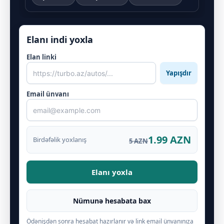
Elanı indi yoxla
Elan linki
Yapışdır
Email ünvanı
1.99 AZN
Birdəfəlik yoxlanış
5 AZN
Elanı yoxla
Nümunə hesabata bax
Ödənişdən sonra hesabat hazırlanır və link email ünvanınıza