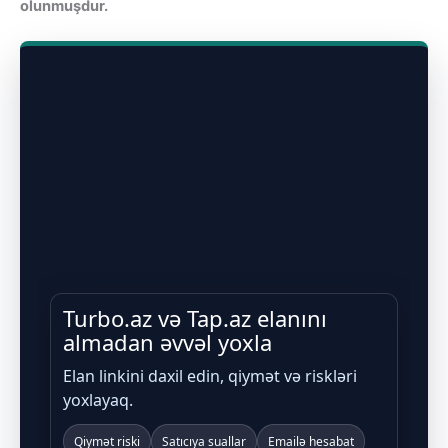
olunmuşdur.
Turbo.az və Tap.az elanını
almadan əvvəl yoxla
Elan linkini daxil edin, qiymət və riskləri
yoxlayaq.
Qiymət riski
Satıcıya suallar
Emailə hesabat