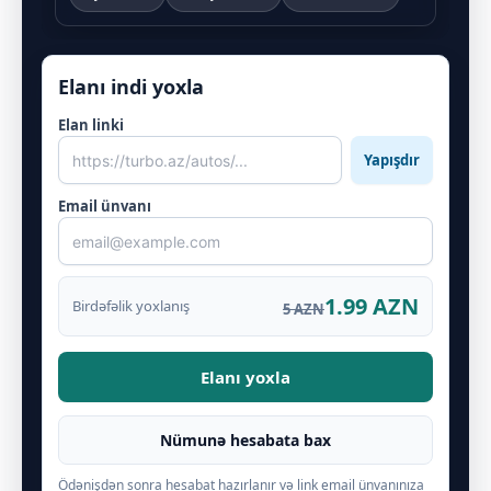
Elanı indi yoxla
Elan linki
Yapışdır
Email ünvanı
1.99 AZN
Birdəfəlik yoxlanış
5 AZN
Elanı yoxla
Nümunə hesabata bax
Ödənişdən sonra hesabat hazırlanır və link email ünvanınıza