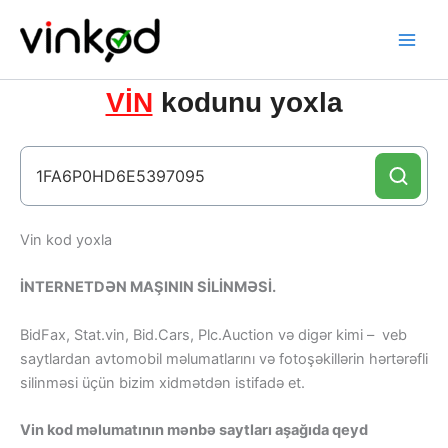
Skip
to
content
VİN
kodunu yoxla
Vin kod yoxla
İNTERNETDƏN MAŞININ SİLİNMƏSİ.
BidFax, Stat.vin, Bid.Cars, Plc.Auction və digər kimi – veb
saytlardan avtomobil məlumatlarını və fotoşəkillərin hərtərəfli
silinməsi üçün bizim xidmətdən istifadə et.
Vin kod məlumatının mənbə saytları aşağıda qeyd