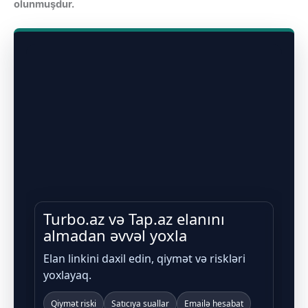
olunmuşdur.
Turbo.az və Tap.az elanını
almadan əvvəl yoxla
Elan linkini daxil edin, qiymət və riskləri
yoxlayaq.
Qiymət riski
Satıcıya suallar
Emailə hesabat