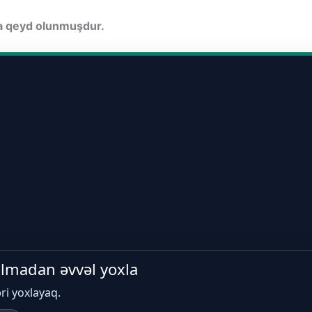
da qeyd olunmuşdur.
 almadan əvvəl yoxla
əri yoxlayaq.