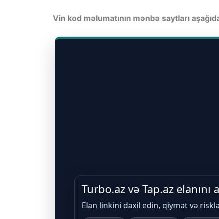
Vin kod məlumatının mənbə saytları aşağı
Turbo.az və Tap.az elanını
Elan linkini daxil edin, qiymət və riskl