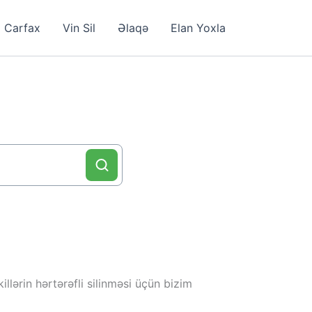
Carfax
Vin Sil
Əlaqə
Elan Yoxla
llərin hərtərəfli silinməsi üçün bizim