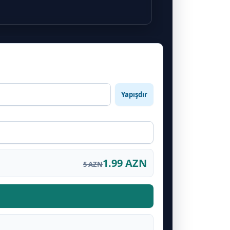
Yapışdır
1.99 AZN
5 AZN