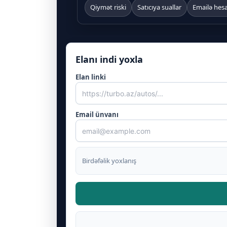
Qiymət riski
Satıcıya suallar
Emailə hes
Elanı indi yoxla
Elan linki
Email ünvanı
Birdəfəlik yoxlanış