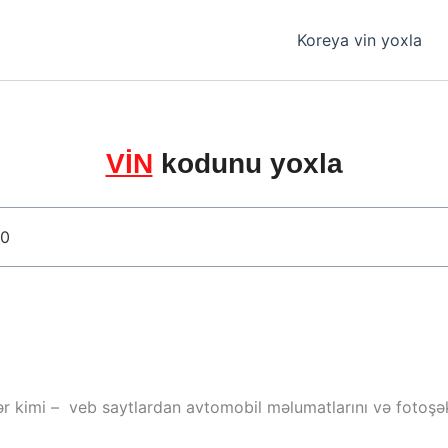
Koreya vin yoxla
VİN
kodunu yoxla
ər kimi – veb saytlardan avtomobil məlumatlarını və fotoşəki