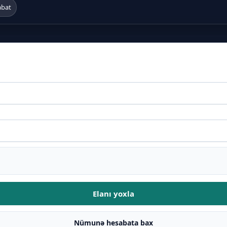
abat
Elanı yoxla
Nümunə hesabata bax