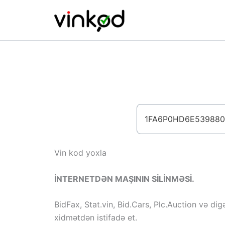
Skip
to
content
Vin kod yoxla
İNTERNETDƏN MAŞININ SİLİNMƏSİ.
BidFax, Stat.vin, Bid.Cars, Plc.Auction və dig
xidmətdən istifadə et.