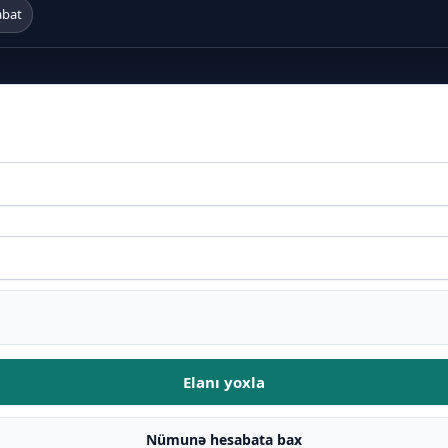
abat
Elanı yoxla
Nümunə hesabata bax