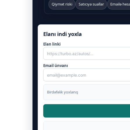
Qiymət riski
Satıcıya suallar
Emailə hes
Elanı indi yoxla
Elan linki
Email ünvanı
Birdəfəlik yoxlanış