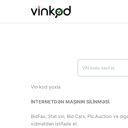
Skip
to
content
Vin kod yoxla
İNTERNETDƏN MAŞININ SİLİNMƏSİ.
BidFax, Stat.vin, Bid.Cars, Plc.Auction və dig
xidmətdən istifadə et.