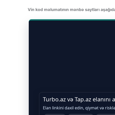
Vin kod məlumatının mənbə saytları aşağı
Turbo.az və Tap.az elanını
Elan linkini daxil edin, qiymət və riskl