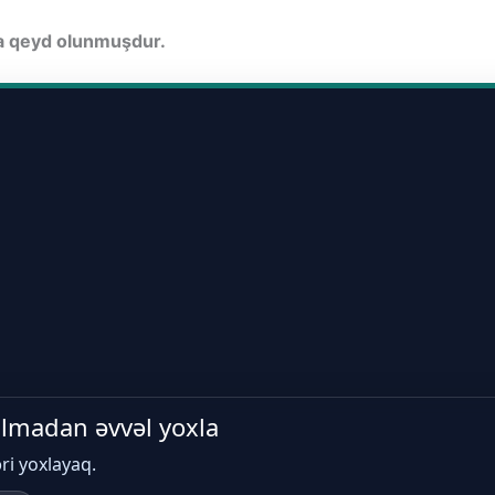
da qeyd olunmuşdur.
 almadan əvvəl yoxla
əri yoxlayaq.