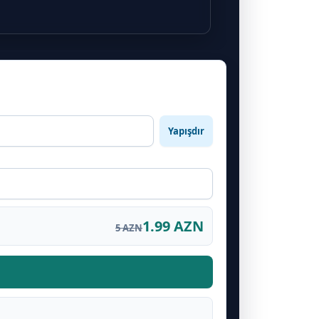
Yapışdır
1.99 AZN
5 AZN