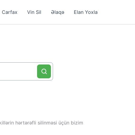
Carfax
Vin Sil
Əlaqə
Elan Yoxla
llərin hərtərəfli silinməsi üçün bizim