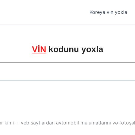
Koreya vin yoxla
VİN
kodunu yoxla
ər kimi – veb saytlardan avtomobil məlumatlarını və fotoşəki