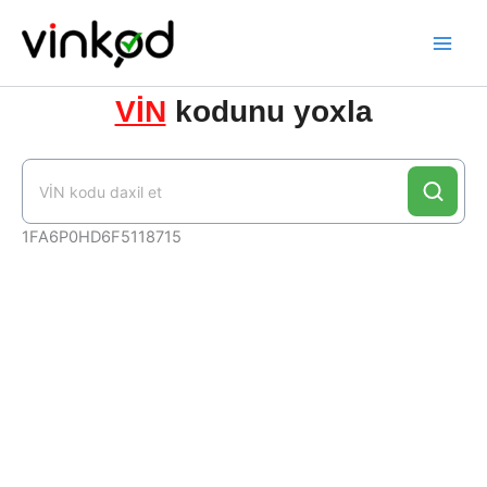
Skip
to
content
VİN
kodunu yoxla
1FA6P0HD6F5118715