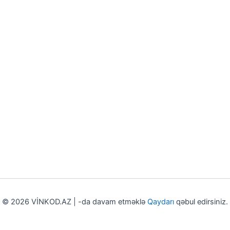
© 2026 VİNKOD.AZ | -da davam etməklə
Qaydarı
qəbul edirsiniz.