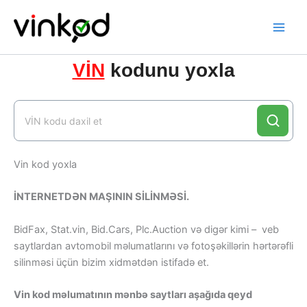
Skip
to
content
VİN
kodunu yoxla
Vin kod yoxla
İNTERNETDƏN MAŞININ SİLİNMƏSİ.
BidFax, Stat.vin, Bid.Cars, Plc.Auction və digər kimi – veb
saytlardan avtomobil məlumatlarını və fotoşəkillərin hərtərəfli
silinməsi üçün bizim xidmətdən istifadə et.
Vin kod məlumatının mənbə saytları aşağıda qeyd