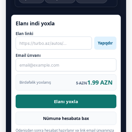
Elanı indi yoxla
Elan linki
Yapışdır
Email ünvanı
1.99 AZN
Birdəfəlik yoxlanış
5 AZN
Elanı yoxla
Nümunə hesabata bax
Ödənişdən sonra hesabat hazırlanır və link email ünvanınıza