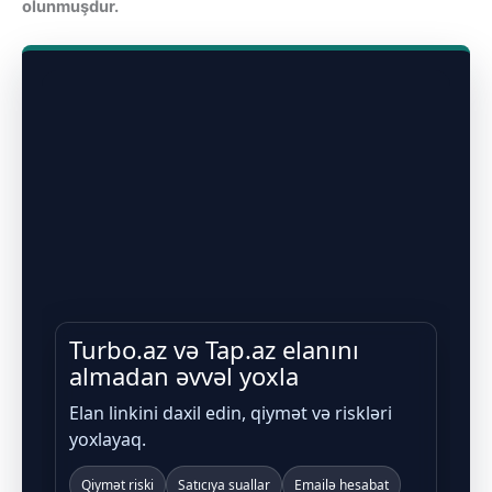
olunmuşdur.
Turbo.az və Tap.az elanını
almadan əvvəl yoxla
Elan linkini daxil edin, qiymət və riskləri
yoxlayaq.
Qiymət riski
Satıcıya suallar
Emailə hesabat