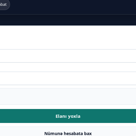
abat
Elanı yoxla
Nümunə hesabata bax