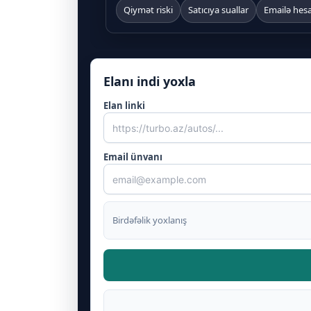
Qiymət riski
Satıcıya suallar
Emailə hes
Elanı indi yoxla
Elan linki
Email ünvanı
Birdəfəlik yoxlanış