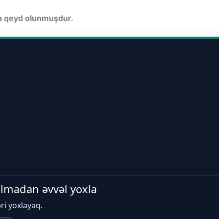
da qeyd olunmuşdur.
 almadan əvvəl yoxla
əri yoxlayaq.