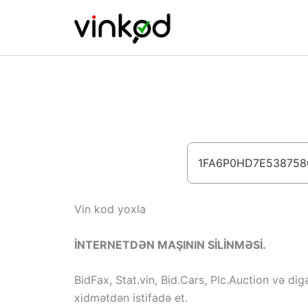
Skip
to
content
Vin kod yoxla
İNTERNETDƏN MAŞININ SİLİNMƏSİ.
BidFax, Stat.vin, Bid.Cars, Plc.Auction və dig
xidmətdən istifadə et.