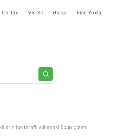
Carfax
Vin Sil
Əlaqə
Elan Yoxla
llərin hərtərəfli silinməsi üçün bizim