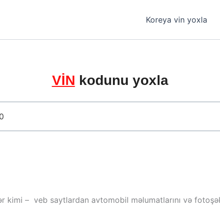
Koreya vin yoxla
VİN
kodunu yoxla
ər kimi – veb saytlardan avtomobil məlumatlarını və fotoşəki