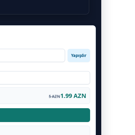
Yapışdır
1.99 AZN
5 AZN