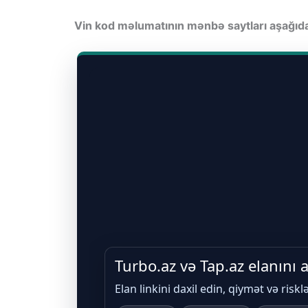
Vin kod məlumatının mənbə saytları aşağı
Turbo.az və Tap.az elanını
Elan linkini daxil edin, qiymət və riskl