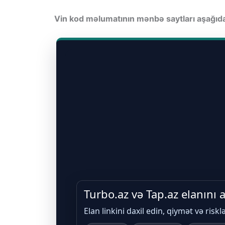
Vin kod məlumatının mənbə saytları aşağı
Turbo.az və Tap.az elanını
Elan linkini daxil edin, qiymət və riskl