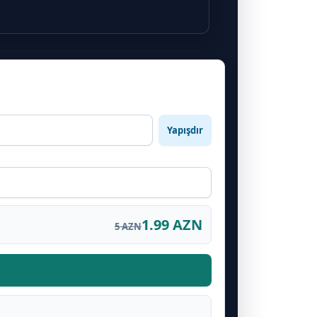
Yapışdır
1.99 AZN
5 AZN