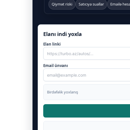
Qiymət riski
Satıcıya suallar
Emailə hes
Elanı indi yoxla
Elan linki
Email ünvanı
Birdəfəlik yoxlanış