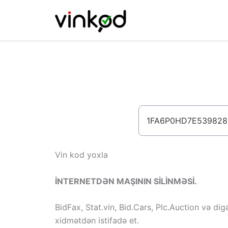
Skip
to
content
Vin kod yoxla
İNTERNETDƏN MAŞININ SİLİNMƏSİ.
BidFax, Stat.vin, Bid.Cars, Plc.Auction və dig
xidmətdən istifadə et.