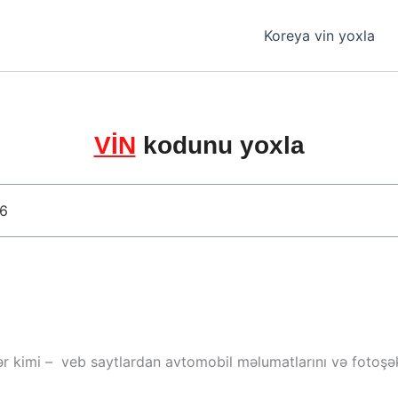
Koreya vin yoxla
VİN
kodunu yoxla
ər kimi – veb saytlardan avtomobil məlumatlarını və fotoşəki