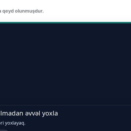
da qeyd olunmuşdur.
 almadan əvvəl yoxla
əri yoxlayaq.