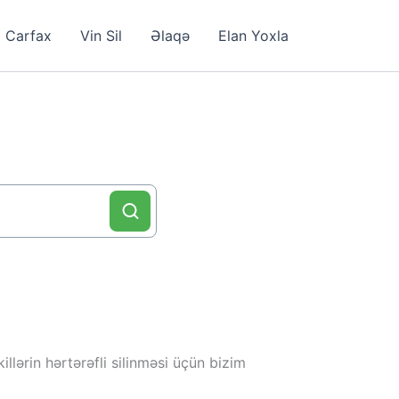
Carfax
Vin Sil
Əlaqə
Elan Yoxla
llərin hərtərəfli silinməsi üçün bizim