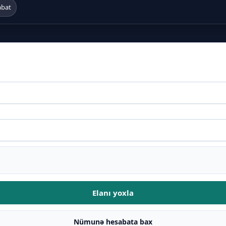
abat
Elanı yoxla
Nümunə hesabata bax